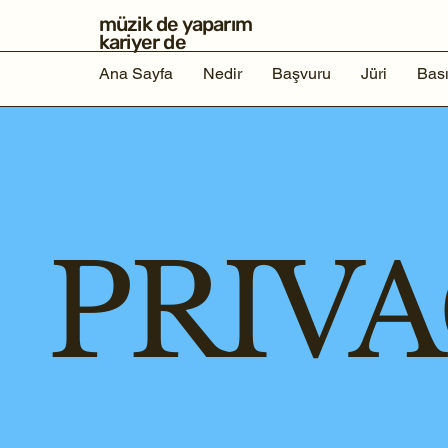
müzik de yaparım
kariyer de
Ana Sayfa
Nedir
Başvuru
Jüri
Bas
PRIVA