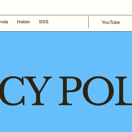
ında
Haber
SSS
YouTube
CY PO