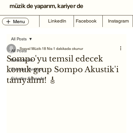
müzik de yaparım, kariyer de
LinkedIn
Facebook
Instagram
Menu
All Posts
Sosyal Müzik
18 Nis
1 dakikada okunur
All Posts
Sompo'yu temsil edecek
Basında Biz
konuk grup Sompo Akustik'i
Şirketler Yarışıyor
tanıyalım! 🎸
Şirketler Sahnede