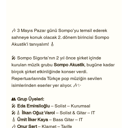
🎶 3 Mayıs Pazar günü Sompo’yu temsil ederek 
sahneye konuk olacak 2. dönem birincisi Sompo 
Akustik'i tanıyalım! 🎸
🎤 Sompo Sigorta’nın 2 yıl önce şirket içinde 
kurulan müzik grubu 
Sompo Akustik
, bugüne kadar 
birçok şirket etkinliğinde konser verdi. 
Repertuarlarında Türkçe pop müziğin sevilen 
isimlerinden eserler yer alıyor. 🎶✨
👥 
Grup Üyeleri:
🎤 
Eda Emiralioğlu
 – Solist – Kurumsal
🎤🎸 
İlkan Oğuz Varol
 – Solist & Gitar – IT
🎸 
Ümit İlker Kaya
 – Bass Gitar – IT
🎶 
Onur Sert
 – Klarnet – Tarife