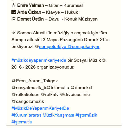
🎸 
Emre Yalman
 – Gitar – Kurumsal
🎹 
Arda Özkan
 – Klavye – Hukuk
🥁 
Demet Üstün
 – Davul - Konuk Müzisyen
🎉 Sompo Akustik’in müziğiyle coşmak için tüm 
Sompo ailesini 3 Mayıs Pazar günü Dorock XL’e 
bekliyoruz! @
sompoturkiye @
sompokariyer
#müzikdeyaparımkariyerde
 bir Sosyal Müzik © 
2016 - 2026 organizasyonudur.
@Eren_Aaron_Tokgoz 
@sosyalmuzik_tr@istemutlu @dorockxl 
@rotkaliolsun @rotkatv @drvoiceclinic 
@cangoz.muzik
#MüzikDeYaparımKariyerDe
#KurumlararasıMüzikYarışması
#iştemüzik
#iştemutlu