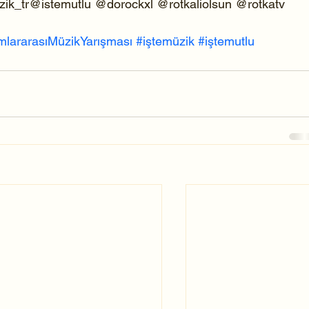
_tr@istemutlu @dorockxl @rotkaliolsun @rotkatv 
mlararasıMüzikYarışması
#iştemüzik
#iştemutlu