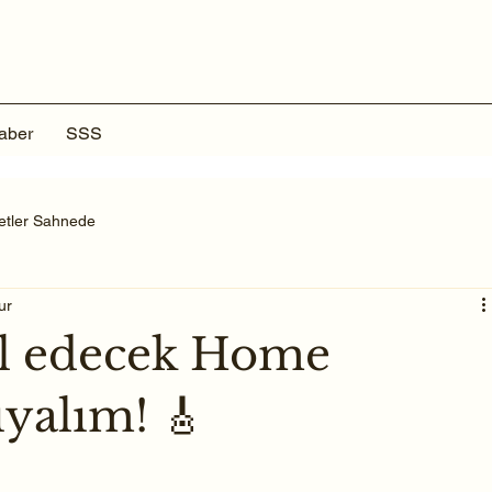
aber
SSS
ketler Sahnede
ur
il edecek Home
ıyalım! 🎸