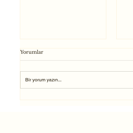
Yorumlar
Bir yorum yazın...
4. Sezonda Dorock'tayız!
20
Ha
Bu