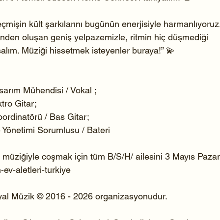
eçmişin kült şarkılarını bugünün enerjisiyle harmanlıyoruz.
inden oluşan geniş yelpazemizle, ritmin hiç düşmediği 
alım. Müziği hissetmek isteyenler buraya!” 💫
arım Mühendisi / Vokal ;
tro Gitar;
oordinatörü / Bas Gitar;
e Yönetimi Sorumlusu / Bateri
üziğiyle coşmak için tüm B/S/H/ ailesini 3 Mayıs Pazar
v-aletleri-turkiye
syal Müzik © 2016 - 2026 organizasyonudur.