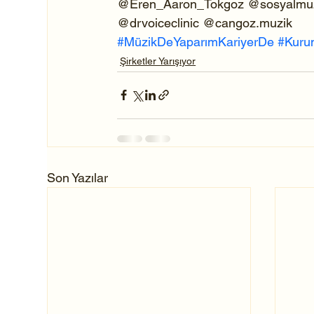
@Eren_Aaron_Tokgoz @sosyalmuzik
@drvoiceclinic @cangoz.muzik
#MüzikDeYaparımKariyerDe
#Kuru
Şirketler Yarışıyor
Son Yazılar