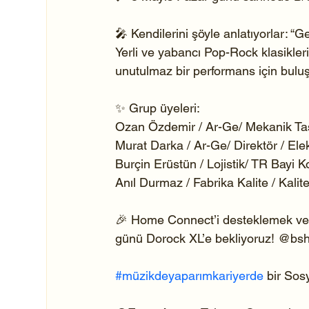
🎤 Kendilerini şöyle anlatıyorlar: “G
Yerli ve yabancı Pop-Rock klasikler
unutulmaz bir performans için buluş
✨ Grup üyeleri:
Ozan Özdemir / Ar-Ge/ Mekanik Tas
Murat Darka / Ar-Ge/ Direktör / Elek
Burçin Erüstün / Lojistik/ TR Bayi K
Anıl Durmaz / Fabrika Kalite / Kalit
🎉 Home Connect’i desteklemek ve m
günü Dorock XL’e bekliyoruz! @bsh-e
#müzikdeyaparımkariyerde
 bir So