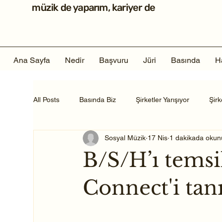
müzik de yaparım, kariyer de
Ana Sayfa
Nedir
Başvuru
Jüri
Basında
H
All Posts
Basında Biz
Şirketler Yarışıyor
Şir
Sosyal Müzik
17 Nis
1 dakikada okun
B/S/H’ı tems
Connect'i tan